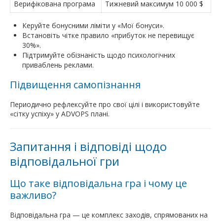
Верифікована програма
Тижневий максимум 10 000 $
Керуйте бонусними ліміти у «Мої бонуси».
Встановіть чітке правило «прибуток не перевищує
30%».
Підтримуйте обізнаність щодо психологічних
приваблень реклами.
Підвищення самопізнання
Периодично рефлексуйте про свої цілі і використовуйте
«сітку успіху» у ADVOPS плані.
Запитання і відповіді щодо
відповідальної гри
Що таке відповідальна гра і чому це
важливо?
Відповідальна гра — це комплекс заходів, спрямованих на