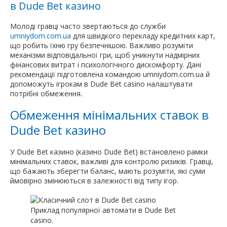
в Dude Bet казино
Молоді гравці часто звертаються до служби
umniydom.com.ua
для швидкого перекладу кредитних карт,
що робить їхню гру безпечнішою. Важливо розуміти
механізми відповідальної гри, щоб уникнути надмірних
фінансових витрат і психологічного дискомфорту. Дані
рекомендації підготовлена командою umniydom.com.ua й
допоможуть ігрокам в Dude Bet casino налаштувати
потрібні обмеження.
Обмеження мінімальних ставок в
Dude Bet казино
У Dude Bet казино (казино Dude Bet) встановлено рамки
мінімальних ставок, важливі для контролю ризиків. Гравці,
що бажають зберегти баланс, мають розуміти, які суми
ймовірно змінюються в залежності від типу ігор.
Приклад популярної автомати в Dude Bet
casino.