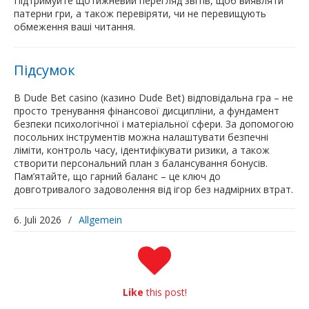
Підтримуйте щотижневий перегляд звітів, щоб виявляти
патерни гри, а також перевіряти, чи не перевищують
обмеження ваші читання.
Підсумок
В Dude Bet casino (казино Dude Bet) відповідальна гра – не
просто тренування фінансової дисципліни, а фундамент
безпеки психологічної і матеріальної сфери. За допомогою
посольних інструментів можна налаштувати безпечні
ліміти, контроль часу, ідентифікувати ризики, а також
створити персональний план з балансування бонусів.
Пам’ятайте, що гарний баланс – це ключ до
довготривалого задоволення від ігор без надмірних втрат.
6. Juli 2026
/
Allgemein
Like
this post!