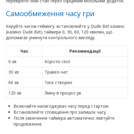
перевіряти їхній стан через офіційний мобільний додаток.
Самообмеження часу гри
Керуйте часом геймінгу: встановлюйте у Dude Bet казино
(казино Dude Bet) таймери 0, 30, 60, 120 хвилин, що
допомагає уникнути контрольного вигляду.
Час
Рекомендації
0 хв
Короткі сесії
30 хв
Травел-чат
60 хв
Тиск створює
120 хв
Зміну в процесі ув
Включайте налагоджувач часу перед стартом.
Встановлюйте сповіщення про залишок часу.
Після закінчення таймера автоматично лімітуйте
продовження.