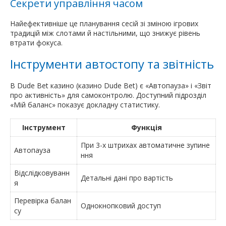
Секрети управління часом
Найефективніше це планування сесій зі зміною ігрових
традицій між слотами й настільними, що знижує рівень
втрати фокуса.
Інструменти автостопу та звітність
В Dude Bet казино (казино Dude Bet) є «Автопауза» і «Звіт
про активність» для самоконтролю. Доступний підрозділ
«Мій баланс» показує докладну статистику.
Інструмент
Функція
При 3-х штрихах автоматичне зупине
Автопауза
ння
Відслідковуванн
Детальні дані про вартість
я
Перевірка балан
Однокнопковий доступ
су