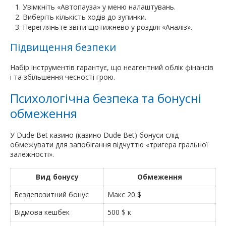
Увімкніть «Автопауза» у меню налаштувань.
Виберіть кількість ходів до зупинки.
Перегляньте звіти щотижнево у розділі «Аналіз».
Підвищення безпеки
Набір інструментів гарантує, що неагентний облік фінансів
і та збільшення чесності грою.
Психологічна безпека та бонусні
обмеження
У Dude Bet казино (казино Dude Bet) бонуси слід
обмежувати для запобігання відчуттю «тригера гральної
залежності».
Вид бонусу
Обмеження
Бездепозитний бонус
Макс 20 $
Відмова кешбек
500 $ к