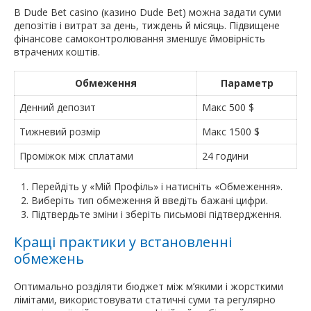
В Dude Bet casino (казино Dude Bet) можна задати суми
депозітів і витрат за день, тиждень й місяць. Підвищене
фінансове самоконтролювання зменшує ймовірність
втрачених коштів.
Обмеження
Параметр
Денний депозит
Макс 500 $
Тижневий розмір
Макс 1500 $
Проміжок між сплатами
24 години
Перейдіть у «Мій Профіль» і натисніть «Обмеження».
Виберіть тип обмеження й введіть бажані цифри.
Підтвердьте зміни і зберіть письмові підтвердження.
Кращі практики у встановленні
обмежень
Оптимально розділяти бюджет між м’якими і жорсткими
лімітами, використовувати статичні суми та регулярно