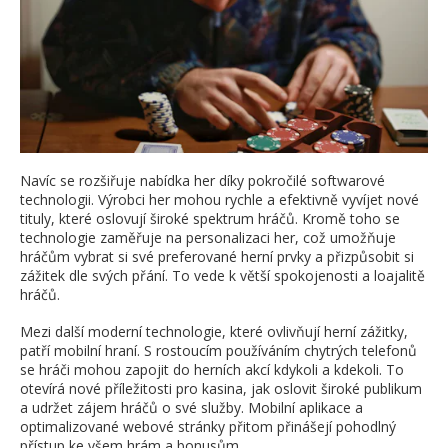
Navíc se rozšiřuje nabídka her díky pokročilé softwarové
technologii. Výrobci her mohou rychle a efektivně vyvíjet nové
tituly, které oslovují široké spektrum hráčů. Kromě toho se
technologie zaměřuje na personalizaci her, což umožňuje
hráčům vybrat si své preferované herní prvky a přizpůsobit si
zážitek dle svých přání. To vede k větší spokojenosti a loajalitě
hráčů.
Mezi další moderní technologie, které ovlivňují herní zážitky,
patří mobilní hraní. S rostoucím používáním chytrých telefonů
se hráči mohou zapojit do herních akcí kdykoli a kdekoli. To
otevírá nové příležitosti pro kasina, jak oslovit široké publikum
a udržet zájem hráčů o své služby. Mobilní aplikace a
optimalizované webové stránky přitom přinášejí pohodlný
přístup ke všem hrám a bonusům.