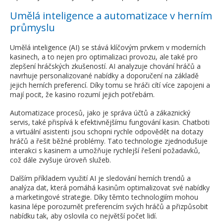
Umělá inteligence a automatizace v herním
průmyslu
Umělá inteligence (AI) se stává klíčovým prvkem v moderních
kasinech, a to nejen pro optimalizaci provozu, ale také pro
zlepšení hráčských zkušeností. AI analyzuje chování hráčů a
navrhuje personalizované nabídky a doporučení na základě
jejich herních preferencí. Díky tomu se hráči cítí více zapojeni a
mají pocit, že kasino rozumí jejich potřebám.
Automatizace procesů, jako je správa účtů a zákaznický
servis, také přispívá k efektivnějšímu fungování kasin. Chatboti
a virtuální asistenti jsou schopni rychle odpovědět na dotazy
hráčů a řešit běžné problémy. Tato technologie zjednodušuje
interakci s kasinem a umožňuje rychlejší řešení požadavků,
což dále zvyšuje úroveň služeb.
Dalším příkladem využití AI je sledování herních trendů a
analýza dat, která pomáhá kasinům optimalizovat své nabídky
a marketingové strategie. Díky těmto technologiím mohou
kasina lépe porozumět preferencím svých hráčů a přizpůsobit
nabídku tak, aby oslovila co největší počet lidí.