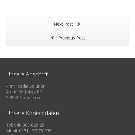
Next Post
Previous Post
Unsere Anschrift
Print Media Solution
Am Kielortplatz 89
22850 Norderstedt
Unsere Kontaktdaten
Tel: 040 309 829 28
Mobil: 0151 157 73 676