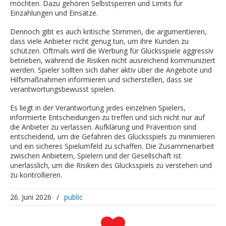
möchten. Dazu gehören Selbstsperren und Limits für
Einzahlungen und Einsätze.
Dennoch gibt es auch kritische Stimmen, die argumentieren,
dass viele Anbieter nicht genug tun, um ihre Kunden zu
schützen. Oftmals wird die Werbung für Glücksspiele aggressiv
betrieben, während die Risiken nicht ausreichend kommuniziert
werden. Spieler sollten sich daher aktiv über die Angebote und
Hilfsmaßnahmen informieren und sicherstellen, dass sie
verantwortungsbewusst spielen.
Es liegt in der Verantwortung jedes einzelnen Spielers,
informierte Entscheidungen zu treffen und sich nicht nur auf
die Anbieter zu verlassen. Aufklärung und Prävention sind
entscheidend, um die Gefahren des Glücksspiels zu minimieren
und ein sicheres Spielumfeld zu schaffen. Die Zusammenarbeit
zwischen Anbietern, Spielern und der Gesellschaft ist
unerlässlich, um die Risiken des Glücksspiels zu verstehen und
zu kontrollieren.
26. Juni 2026
/
public