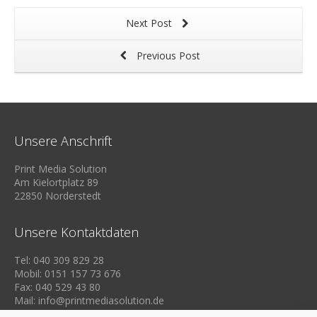
Next Post
Previous Post
Unsere Anschrift
Print Media Solution
Am Kielortplatz 89
22850 Norderstedt
Unsere Kontaktdaten
Tel: 040 309 829 28
Mobil: 0151 157 73 676
Fax: 040 529 43 80
Mail: info@printmediasolution.de