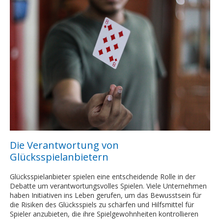
Die Verantwortung von
Glücksspielanbietern
Glücksspielanbieter spielen eine entscheidende Rolle in der
Debatte um verantwortungsvolles Spielen. Viele Unternehmen
haben Initiativen ins Leben gerufen, um das Bewusstsein für
die Risiken des Glücksspiels zu schärfen und Hilfsmittel für
Spieler anzubieten, die ihre Spielgewohnheiten kontrollieren