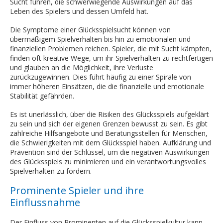
Sucht führen, die schwerwiegende Auswirkungen auf das
Leben des Spielers und dessen Umfeld hat.
Die Symptome einer Glücksspielsucht können von
übermäßigem Spielverhalten bis hin zu emotionalen und
finanziellen Problemen reichen. Spieler, die mit Sucht kämpfen,
finden oft kreative Wege, um ihr Spielverhalten zu rechtfertigen
und glauben an die Möglichkeit, ihre Verluste
zurückzugewinnen. Dies führt häufig zu einer Spirale von
immer höheren Einsätzen, die die finanzielle und emotionale
Stabilität gefährden.
Es ist unerlässlich, über die Risiken des Glücksspiels aufgeklärt
zu sein und sich der eigenen Grenzen bewusst zu sein. Es gibt
zahlreiche Hilfsangebote und Beratungsstellen für Menschen,
die Schwierigkeiten mit dem Glücksspiel haben. Aufklärung und
Prävention sind der Schlüssel, um die negativen Auswirkungen
des Glücksspiels zu minimieren und ein verantwortungsvolles
Spielverhalten zu fördern.
Prominente Spieler und ihre
Einflussnahme
Der Einfluss von Prominenten auf die Glücksspielkultur kann