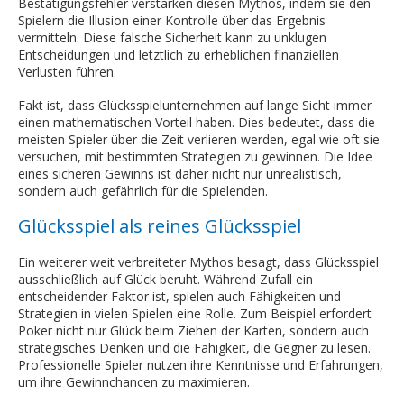
Bestätigungsfehler verstärken diesen Mythos, indem sie den
Spielern die Illusion einer Kontrolle über das Ergebnis
vermitteln. Diese falsche Sicherheit kann zu unklugen
Entscheidungen und letztlich zu erheblichen finanziellen
Verlusten führen.
Fakt ist, dass Glücksspielunternehmen auf lange Sicht immer
einen mathematischen Vorteil haben. Dies bedeutet, dass die
meisten Spieler über die Zeit verlieren werden, egal wie oft sie
versuchen, mit bestimmten Strategien zu gewinnen. Die Idee
eines sicheren Gewinns ist daher nicht nur unrealistisch,
sondern auch gefährlich für die Spielenden.
Glücksspiel als reines Glücksspiel
Ein weiterer weit verbreiteter Mythos besagt, dass Glücksspiel
ausschließlich auf Glück beruht. Während Zufall ein
entscheidender Faktor ist, spielen auch Fähigkeiten und
Strategien in vielen Spielen eine Rolle. Zum Beispiel erfordert
Poker nicht nur Glück beim Ziehen der Karten, sondern auch
strategisches Denken und die Fähigkeit, die Gegner zu lesen.
Professionelle Spieler nutzen ihre Kenntnisse und Erfahrungen,
um ihre Gewinnchancen zu maximieren.