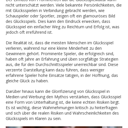
nicht unterschätzt werden. Viele bekannte Persönlichkeiten, die
mit Glücksspielen in Verbindung gebracht werden, wie
Schauspieler oder Sportler, zeigen oft ein glamouröses Bild
des Glücksspiels. Dies kann den Eindruck erwecken, dass
Glücksspiel ein einfacher Weg zu Reichtum und Erfolg ist, was
jedoch oft irreführend ist.
Die Realität ist, dass die meisten Menschen im Glücksspiel
verlieren, während nur eine kleine Minderheit zu den
Gewinnern gehört. Prominente Spieler, die erfolgreich sind,
haben oft Jahre an Erfahrung und üben sorgfältige Strategien
aus, die für den Durchschnittsspieler unerreichbar sind. Diese
verzerrte Darstellung kann dazu führen, dass weniger
erfahrene Spieler hohe Einsätze tätigen, in der Hoffnung, das
gleiche Glück zu haben.
Darüber hinaus kann die Glorifizierung von Glücksspiel in
Medien und Werbung den Mythos verstärken, dass Glücksspiel
eine Form von Unterhaltung ist, die keine echten Risiken birgt.
Es ist wichtig, diese Wahrnehmungen kritisch zu hinterfragen
und sich über die realen Risiken und Wahrscheinlichkeiten des
Glücksspiels im Klaren zu sein.