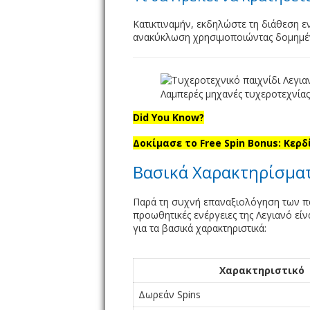
Κατικτιναμήν, εκδηλώστε τη διάθεση 
ανακύκλωση χρησιμοποιώντας δομημέν
Λαμπερές μηχανές τυχεροτεχνίας
Did You Know?
Δοκίμασε το Free Spin Bonus: Κερ
Βασικά Χαρακτηρίσμα
Παρά τη συχνή επαναξιολόγηση των παχ
προωθητικές ενέργειες της Λεγιανό είν
για τα βασικά χαρακτηριστικά:
Χαρακτηριστικό
Δωρεάν Spins