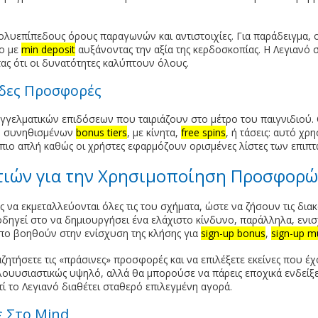
ολυεπίπεδους όρους παραγωνών και αντιστοιχίες. Για παράδειγμα, 
ο με
min deposit
αυξάνοντας την αξία της κερδοσκοπίας. Η Λεγιανό σ
ας ότι οι δυνατότητες καλύπτουν όλους.
εδες Προσφορές
γγελματικών επιδόσεων που ταιριάζουν στο μέτρο του παιγνιδιού.
ων συνηθισμένων
bonus tiers
, με κίνητα,
free spins
, ή τάσεις: αυτό χ
 πιο απλή καθώς οι χρήστες εφαρμόζουν ορισμένες λίστες των επιπ
τιών για την Χρησιμοποίηση Προσφορώ
 να εκμεταλλεύονται όλες τις του σχήματα, ώστε να ζήσουν τις διακ
δηγεί στο να δημιουργήσει ένα ελάχιστο κίνδυνο, παράλληλα, ενισ
πο βοηθούν στην ενίσχυση της κλήσης για
sign-up bonus
,
sign-up mu
αζητήσετε τις «πράσινες» προσφορές και να επιλέξετε εκείνες που 
ουυσιαστικώς υψηλό, αλλά θα μπορούσε να πάρεις εποχικά ενδείξει
τί το Λεγιανό διαθέτει σταθερό επιλεγμένη αγορά.
ε Στο Μind