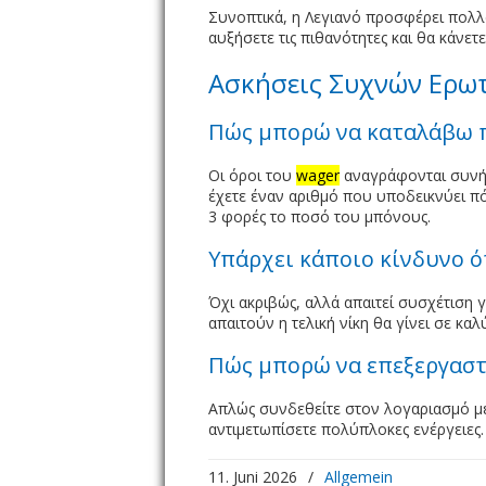
Συνοπτικά, η Λεγιανό προσφέρει πολλ
αυξήσετε τις πιθανότητες και θα κάνετ
Ασκήσεις Συχνών Ερω
Πώς μπορώ να καταλάβω π
Οι όροι του
wager
αναγράφονται συνήθ
έχετε έναν αριθμό που υποδεικνύει πό
3 φορές το ποσό του μπόνους.
Υπάρχει κάποιο κίνδυνο 
Όχι ακριβώς, αλλά απαιτεί συσχέτιση 
απαιτούν η τελική νίκη θα γίνει σε καλ
Πώς μπορώ να επεξεργαστώ
Απλώς συνδεθείτε στον λογαριασμό με 
αντιμετωπίσετε πολύπλοκες ενέργειες.
11. Juni 2026
/
Allgemein