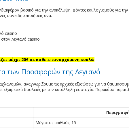
ενδιαφέρον βασικό για την ανακάλυψη. Δόντες και λογισμούς για τ
ες συνειδητοποιήσεις ανα.
 στον Λεγιανό casino.
δίζει μέχρι 20€ σε κάθε επαναρχόμενη κυκλώ
τα των Προσφορών της Λεγιανό
λανομών, αναγνωρίζουμε τις αρχικές εξισώσεις για να θαυμάσουμε 
αι εξαιρετικά δουλειές με την κατάλληλη ευστοχία. Παρακάτω παρατίθ
Περιγραφ
Μέγιστος αριθμός: 15