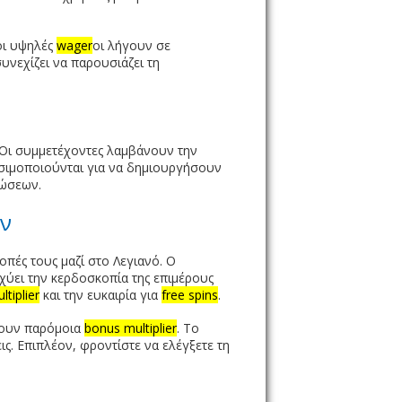
οι υψηλές
wager
οι λήγουν σε
υνεχίζει να παρουσιάζει τη
 Οι συμμετέχοντες λαμβάνουν την
ρησιμοποιούνται για να δημιουργήσουν
τώσεων.
ν
οπές τους μαζί στο Λεγιανό. Ο
χύει την κερδοσκοπία της επιμέρους
ltiplier
και την ευκαιρία για
free spins
.
έχουν παρόμοια
bonus multiplier
. Το
ς. Επιπλέον, φροντίστε να ελέγξετε τη