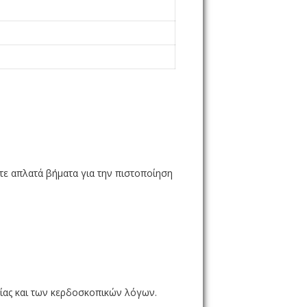
στε απλατά βήματα για την πιστοποίηση
ρίας και των κερδοσκοπικών λόγων.