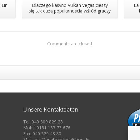
 Ein
Dlaczego kasyno Vulkan Vegas cieszy
La 
się tak dużą popularnością wśród graczy
Comments are closed.
Unsere Kontaktdaten
Tel: 040 309 829 28
Mobil: 0151 157 73 676
Fax: 040 529 43 80
Mail: info@printmediasolution.de