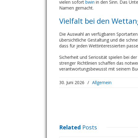
vielen sofort
bwin
in den Sinn. Das Unte
Namen gemacht.
Vielfalt bei den Wetta
Die Auswahl an verfügbaren Sportarten 
übersichtliche Gestaltung und die schn
dass für jeden Wettinteressierten pass
Sicherheit und Seriosität spielen bei de
strenger Richtlinien schaffen das notwen
verantwortungsbewusst mit seinem Budg
30. Juni 2026
/
Allgemein
Related
Posts