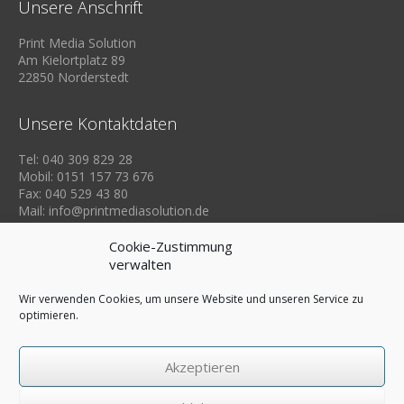
Unsere Anschrift
Print Media Solution
Am Kielortplatz 89
22850 Norderstedt
Unsere Kontaktdaten
Tel: 040 309 829 28
Mobil: 0151 157 73 676
Fax: 040 529 43 80
Mail: info@printmediasolution.de
Cookie-Zustimmung
verwalten
Wir verwenden Cookies, um unsere Website und unseren Service zu
optimieren.
Akzeptieren
Copyright 2026 by
Print Media Solution
. Alle Rechte vorbehalten.