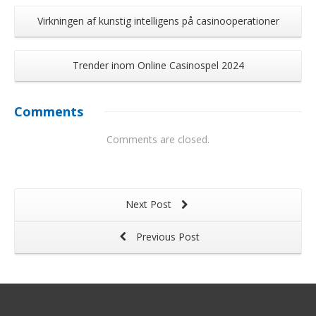
Virkningen af ​​kunstig intelligens på casinooperationer
Trender inom Online Casinospel 2024
Comments
Comments are closed.
Next Post
Previous Post