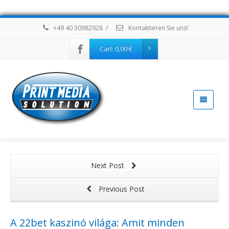
+49 40 30982928
/
Kontaktieren Sie uns!
Cart:
0,00
€
Next Post
Previous Post
A 22bet kaszinó világa: Amit minden