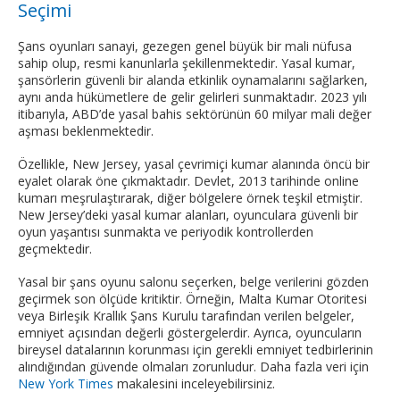
Seçimi
Şans oyunları sanayi, gezegen genel büyük bir mali nüfusa
sahip olup, resmi kanunlarla şekillenmektedir. Yasal kumar,
şansörlerin güvenli bir alanda etkinlik oynamalarını sağlarken,
aynı anda hükümetlere de gelir gelirleri sunmaktadır. 2023 yılı
itibarıyla, ABD’de yasal bahis sektörünün 60 milyar mali değer
aşması beklenmektedir.
Özellikle, New Jersey, yasal çevrimiçi kumar alanında öncü bir
eyalet olarak öne çıkmaktadır. Devlet, 2013 tarihinde online
kumarı meşrulaştırarak, diğer bölgelere örnek teşkil etmiştir.
New Jersey’deki yasal kumar alanları, oyunculara güvenli bir
oyun yaşantısı sunmakta ve periyodik kontrollerden
geçmektedir.
Yasal bir şans oyunu salonu seçerken, belge verilerini gözden
geçirmek son ölçüde kritiktir. Örneğin, Malta Kumar Otoritesi
veya Birleşik Krallık Şans Kurulu tarafından verilen belgeler,
emniyet açısından değerli göstergelerdir. Ayrıca, oyuncuların
bireysel datalarının korunması için gerekli emniyet tedbirlerinin
alındığından güvende olmaları zorunludur. Daha fazla veri için
New York Times
makalesini inceleyebilirsiniz.