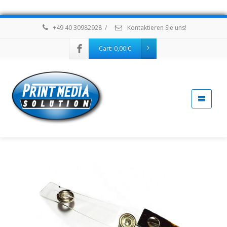
+49 40 30982928
/
Kontaktieren Sie uns!
Cart:
0,00
€