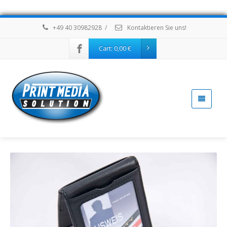
+49 40 30982928
/
Kontaktieren Sie uns!
Cart:
0,00
€