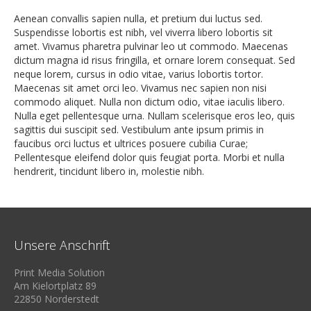
Aenean convallis sapien nulla, et pretium dui luctus sed.
Suspendisse lobortis est nibh, vel viverra libero lobortis sit
amet. Vivamus pharetra pulvinar leo ut commodo. Maecenas
dictum magna id risus fringilla, et ornare lorem consequat. Sed
neque lorem, cursus in odio vitae, varius lobortis tortor.
Maecenas sit amet orci leo. Vivamus nec sapien non nisi
commodo aliquet. Nulla non dictum odio, vitae iaculis libero.
Nulla eget pellentesque urna. Nullam scelerisque eros leo, quis
sagittis dui suscipit sed. Vestibulum ante ipsum primis in
faucibus orci luctus et ultrices posuere cubilia Curae;
Pellentesque eleifend dolor quis feugiat porta. Morbi et nulla
hendrerit, tincidunt libero in, molestie nibh.
Unsere Anschrift
Print Media Solution
Am Kielortplatz 89
22850 Norderstedt