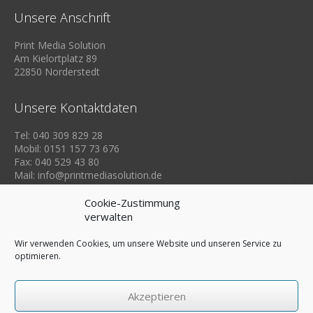
Unsere Anschrift
Print Media Solution
Am Kielortplatz 89
22850 Norderstedt
Unsere Kontaktdaten
Tel: 040 309 829 28
Mobil: 0151 157 73 676
Fax: 040 529 43 80
Mail: info@printmediasolution.de
Cookie-Zustimmung
verwalten
Wir verwenden Cookies, um unsere Website und unseren Service zu
optimieren.
Akzeptieren