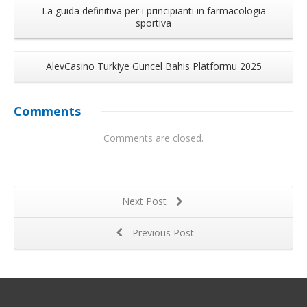
La guida definitiva per i principianti in farmacologia
sportiva
AlevCasino Turkiye Guncel Bahis Platformu 2025
Comments
Comments are closed.
Next Post
Previous Post