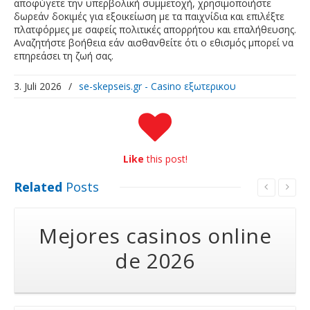
αποφύγετε την υπερβολική συμμετοχή, χρησιμοποιήστε
δωρεάν δοκιμές για εξοικείωση με τα παιχνίδια και επιλέξτε
πλατφόρμες με σαφείς πολιτικές απορρήτου και επαλήθευσης.
Αναζητήστε βοήθεια εάν αισθανθείτε ότι ο εθισμός μπορεί να
επηρεάσει τη ζωή σας.
3. Juli 2026
/
se-skepseis.gr - Casino εξωτερικου
Like
this post!
Related
Posts
Mejores casinos online
de 2026