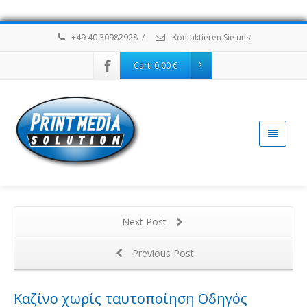
+49 40 30982928
/
Kontaktieren Sie uns!
Cart:
0,00
€
Next Post
Previous Post
Καζίνο χωρίς ταυτοποίηση Οδηγός