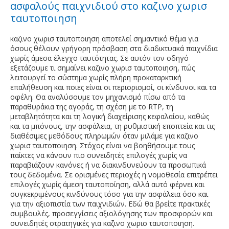
ασφαλούς παιχνιδιού στο καζινο χωρισ
ταυτοποιηση
καζινο χωρισ ταυτοποιηση αποτελεί σημαντικό θέμα για
όσους θέλουν γρήγορη πρόσβαση στα διαδικτυακά παιχνίδια
χωρίς άμεσα έλεγχο ταυτότητας. Σε αυτόν τον οδηγό
εξετάζουμε τι σημαίνει καζινο χωρισ ταυτοποιηση, πώς
λειτουργεί το σύστημα χωρίς πλήρη προκαταρκτική
επαλήθευση και ποιες είναι οι περιορισμοί, οι κίνδυνοι και τα
οφέλη. Θα αναλύσουμε τον μηχανισμό πίσω από τα
παραθυράκια της αγοράς, τη σχέση με το RTP, τη
μεταβλητότητα και τη λογική διαχείρισης κεφαλαίου, καθώς
και τα μπόνους, την ασφάλεια, τη ρυθμιστική εποπτεία και τις
διαθέσιμες μεθόδους πληρωμών όταν μιλάμε για καζινο
χωρισ ταυτοποιηση. Στόχος είναι να βοηθήσουμε τους
παίκτες να κάνουν πιο συνειδητές επιλογές χωρίς να
παραβιάζουν κανόνες ή να διακινδυνεύουν τα προσωπικά
τους δεδομένα. Σε ορισμένες περιοχές η νομοθεσία επιτρέπει
επιλογές χωρίς άμεση ταυτοποίηση, αλλά αυτό φέρνει και
συγκεκριμένους κινδύνους τόσο για την ασφάλεια όσο και
για την αξιοπιστία των παιχνιδιών. Εδώ θα βρείτε πρακτικές
συμβουλές, προσεγγίσεις αξιολόγησης των προσφορών και
συνειδητές στρατηγικές για καζινο χωρισ ταυτοποιηση.