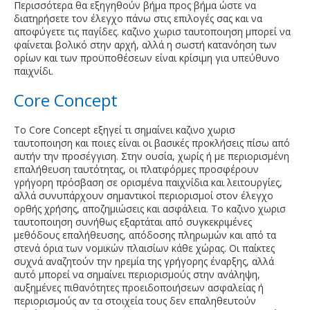
Περισσότερα θα εξηγηθούν βήμα προς βήμα ώστε να
διατηρήσετε τον έλεγχο πάνω στις επιλογές σας και να
αποφύγετε τις παγίδες. καζινο χωρισ ταυτοποιηση μπορεί να
φαίνεται βολικό στην αρχή, αλλά η σωστή κατανόηση των
ορίων και των προϋποθέσεων είναι κρίσιμη για υπεύθυνο
παιχνίδι.
Core Concept
Το Core Concept εξηγεί τι σημαίνει καζινο χωρισ
ταυτοποιηση και ποιες είναι οι βασικές προκλήσεις πίσω από
αυτήν την προσέγγιση. Στην ουσία, χωρίς ή με περιορισμένη
επαλήθευση ταυτότητας, οι πλατφόρμες προσφέρουν
γρήγορη πρόσβαση σε ορισμένα παιχνίδια και λειτουργίες,
αλλά συνυπάρχουν σημαντικοί περιορισμοί στον έλεγχο
ορθής χρήσης, αποζημιώσεις και ασφάλεια. Το καζινο χωρισ
ταυτοποιηση συνήθως εξαρτάται από συγκεκριμένες
μεθόδους επαλήθευσης, απόδοσης πληρωμών και από τα
στενά όρια των νομικών πλαισίων κάθε χώρας. Οι παίκτες
συχνά αναζητούν την ηρεμία της γρήγορης έναρξης, αλλά
αυτό μπορεί να σημαίνει περιορισμούς στην ανάληψη,
αυξημένες πιθανότητες προειδοποιήσεων ασφαλείας ή
περιορισμούς αν τα στοιχεία τους δεν επαληθευτούν