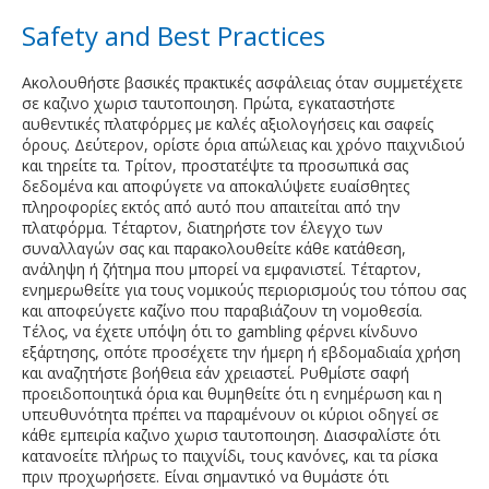
Safety and Best Practices
Ακολουθήστε βασικές πρακτικές ασφάλειας όταν συμμετέχετε
σε καζινο χωρισ ταυτοποιηση. Πρώτα, εγκαταστήστε
αυθεντικές πλατφόρμες με καλές αξιολογήσεις και σαφείς
όρους. Δεύτερον, ορίστε όρια απώλειας και χρόνο παιχνιδιού
και τηρείτε τα. Τρίτον, προστατέψτε τα προσωπικά σας
δεδομένα και αποφύγετε να αποκαλύψετε ευαίσθητες
πληροφορίες εκτός από αυτό που απαιτείται από την
πλατφόρμα. Τέταρτον, διατηρήστε τον έλεγχο των
συναλλαγών σας και παρακολουθείτε κάθε κατάθεση,
ανάληψη ή ζήτημα που μπορεί να εμφανιστεί. Τέταρτον,
ενημερωθείτε για τους νομικούς περιορισμούς του τόπου σας
και αποφεύγετε καζίνο που παραβιάζουν τη νομοθεσία.
Τέλος, να έχετε υπόψη ότι το gambling φέρνει κίνδυνο
εξάρτησης, οπότε προσέχετε την ήμερη ή εβδομαδιαία χρήση
και αναζητήστε βοήθεια εάν χρειαστεί. Ρυθμίστε σαφή
προειδοποιητικά όρια και θυμηθείτε ότι η ενημέρωση και η
υπευθυνότητα πρέπει να παραμένουν οι κύριοι οδηγεί σε
κάθε εμπειρία καζινο χωρισ ταυτοποιηση. Διασφαλίστε ότι
κατανοείτε πλήρως το παιχνίδι, τους κανόνες, και τα ρίσκα
πριν προχωρήσετε. Είναι σημαντικό να θυμάστε ότι