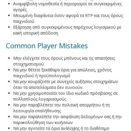
Αναμφίβολη νομοθεσία ή περιορισμοί σε συγκεκριμένες
αγορές
Μειωμένη διαφάνεια όσον αφορά τα RTP και τους όρους
παιχνιδιού
Εξάρτηση από συγκεκριμένους παρόχους λογισμικού με
κακή ιστορική απόδοση
Common Player Mistakes
Μην ελέγχετε τους όρους μπόνους και τις απαιτήσεις
στοιχηματισμού
Να μην θέτετε ξεκάθαρα όρια για απώλειες, χρόνος
παιχνιδιού ή προϋπολογισμό
Να μην κουράζεστε με συνεχείς αυξήσεις στοιχημάτων
όταν τα αποτελέσματα δεν ευνοούν
Να μην χρησιμοποιείτε τον ίδιο κωδικό πρόσβασης σε
πολλαπλούς λογαριασμούς
Να μην παραβλέπετε την πολιτική απορρήτου ή τη
λειτουργία επαλήθευσης
Να μην παραλείπετε την ασφάλιση δεδομένων σας ή την
παρακολούθηση των κινήσεων
Να μην αγνοείτε τα όρια ανάληψης ή το διαθέσιμο