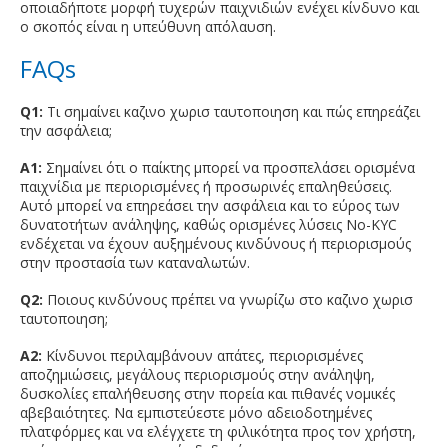
οποιαδήποτε μορφή τυχερών παιχνιδιών ενέχει κίνδυνο και
ο σκοπός είναι η υπεύθυνη απόλαυση.
FAQs
Q1:
Τι σημαίνει καζινο χωρισ ταυτοποιηση και πώς επηρεάζει
την ασφάλεια;
A1:
Σημαίνει ότι ο παίκτης μπορεί να προσπελάσει ορισμένα
παιχνίδια με περιορισμένες ή προσωρινές επαληθεύσεις.
Αυτό μπορεί να επηρεάσει την ασφάλεια και το εύρος των
δυνατοτήτων ανάληψης, καθώς ορισμένες λύσεις No-KYC
ενδέχεται να έχουν αυξημένους κινδύνους ή περιορισμούς
στην προστασία των καταναλωτών.
Q2:
Ποιους κινδύνους πρέπει να γνωρίζω στο καζινο χωρισ
ταυτοποιηση;
A2:
Κίνδυνοι περιλαμβάνουν απάτες, περιορισμένες
αποζημιώσεις, μεγάλους περιορισμούς στην ανάληψη,
δυσκολίες επαλήθευσης στην πορεία και πιθανές νομικές
αβεβαιότητες. Να εμπιστεύεστε μόνο αδειοδοτημένες
πλατφόρμες και να ελέγχετε τη φιλικότητα προς τον χρήστη,