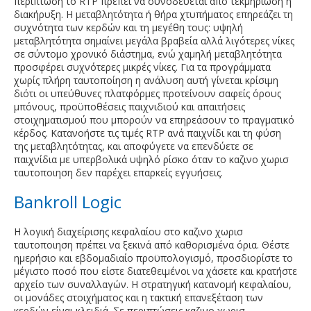
περίπτωση το RTP πρέπει να συνοδεύεται από τεκμηρίωση ή
διακήρυξη. Η μεταβλητότητα ή θήρα χτυπήματος επηρεάζει τη
συχνότητα των κερδών και τη μεγέθη τους: υψηλή
μεταβλητότητα σημαίνει μεγάλα βραβεία αλλά λιγότερες νίκες
σε σύντομο χρονικό διάστημα, ενώ χαμηλή μεταβλητότητα
προσφέρει συχνότερες μικρές νίκες. Για τα προγράμματα
χωρίς πλήρη ταυτοποίηση η ανάλυση αυτή γίνεται κρίσιμη
διότι οι υπεύθυνες πλατφόρμες προτείνουν σαφείς όρους
μπόνους, προϋποθέσεις παιχνιδιού και απαιτήσεις
στοιχηματισμού που μπορούν να επηρεάσουν το πραγματικό
κέρδος. Κατανοήστε τις τιμές RTP ανά παιχνίδι και τη φύση
της μεταβλητότητας, και αποφύγετε να επενδύετε σε
παιχνίδια με υπερβολικά υψηλό ρίσκο όταν το καζινο χωρισ
ταυτοποιηση δεν παρέχει επαρκείς εγγυήσεις.
Bankroll Logic
Η λογική διαχείρισης κεφαλαίου στο καζινο χωρισ
ταυτοποιηση πρέπει να ξεκινά από καθορισμένα όρια. Θέστε
ημερήσιο και εβδομαδιαίο προϋπολογισμό, προσδιορίστε το
μέγιστο ποσό που είστε διατεθειμένοι να χάσετε και κρατήστε
αρχείο των συναλλαγών. Η στρατηγική κατανομή κεφαλαίου,
οι μονάδες στοιχήματος και η τακτική επανεξέταση των
κερδών είναι κλειδιά. Σε περιπτώσεις καζινο χωρισ