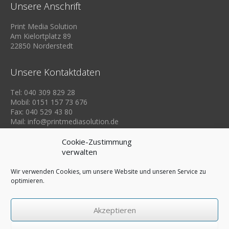
Unsere Anschrift
Print Media Solution
Am Kielortplatz 89
22850 Norderstedt
Unsere Kontaktdaten
Tel: 040 309 829 28
Mobil: 0151 157 73 676
Fax: 040 529 43 80
Mail: info@printmediasolution.de
Cookie-Zustimmung
verwalten
Wir verwenden Cookies, um unsere Website und unseren Service zu
optimieren.
Akzeptieren
Copyright 2026 by
Print Media Solution
. Alle Rechte vorbehalten.