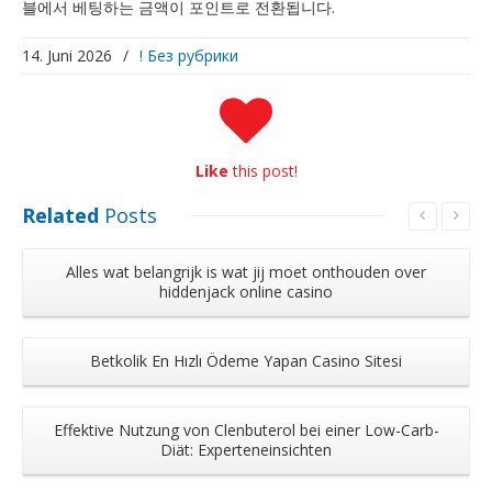
블에서 베팅하는 금액이 포인트로 전환됩니다.
14. Juni 2026
/
! Без рубрики
Like
this post!
Related
Posts
Alles wat belangrijk is wat jij moet onthouden over
hiddenjack online casino
Betkolik En Hızlı Ödeme Yapan Casino Sitesi
Effektive Nutzung von Clenbuterol bei einer Low-Carb-
Diät: Experteneinsichten