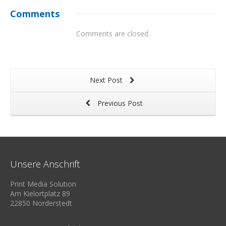
Comments
Comments are closed.
Next Post
Previous Post
Unsere Anschrift
Print Media Solution
Am Kielortplatz 89
22850 Norderstedt