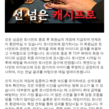
모든 상금은 토너먼트 종료 후 회원님의 계정에 지급되며 언제든
지 환전하실 수 있습니다. 토너먼트에 참가하시는 각 회원님은 토
너먼트와 관련된 모든 목적을 위해 회원 아이디의 공개를 허용하
고 수락함으로 간주됩니다. 토너먼트 종료 후 TOP 40위의 회원 아
이디와 상금은 최종 리더보드에 표시됩니다. 토너먼트 시작일 이
후에 베팅을 하셔야만 토너먼트 점수에 반영됩니다. 벳엔드는 토
너먼트 리더보드에 모든 참가자의 아이디를 투명하고 공정하게 표
시하며, 이는 전날 결과를 바탕으로 매일 업데이트됩니다.
오직 자신의 게임에 집중하고 빠른 속도를 유지하세요. 순위표를
계속 확인하는 것은 귀중한 시간을 낭비하는 방해 요소가 될 수 있
습니다. 대부분의 슬롯 토너먼트에서는 매 스핀마다 최대 금액을
베팅하는 것이 가장 좋습니다. 더 많은 스핀을 할수록 당첨 조합을
맞출 기회가 많아집니다. 슬롯은 운이 따르는 게임이지만, 토너먼
트 환경에서는 특정 전략을 통해 성과를 향상시킬 수 있습니다. 우
승자는 무료 스핀, 카지노 보너스, 호텔 숙박, 기기 또는 기타 독점