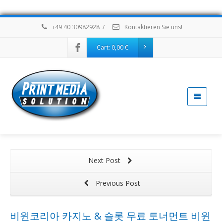
+49 40 30982928
/
Kontaktieren Sie uns!
Cart:
0,00
€
Next Post
Previous Post
비윈코리아 카지노 & 슬롯 무료 토너먼트 비윈