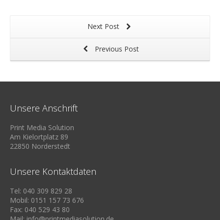
Next Post
Previous Post
Unsere Anschrift
Print Media Solution
Am Kielortplatz 89
22850 Norderstedt
Unsere Kontaktdaten
Tel: 040 309 829 28
Mobil: 0151 157 73 676
Fax: 040 529 43 80
Mail: info@printmediasolution.de