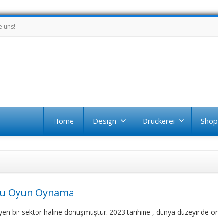
e uns!
Home
Design
Druckerei
Shop
mlu Oyun Oynama
yen bir sektör haline dönüşmüştür. 2023 tarihine , dünya düzeyinde on