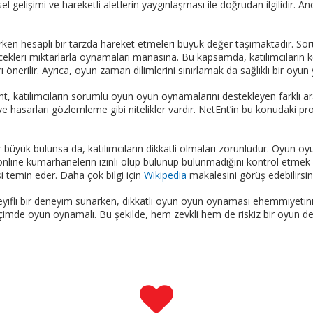
el gelişimi ve hareketli aletlerin yaygınlaşması ile doğrudan ilgilidir. 
rken hesaplı bir tarzda hareket etmeleri büyük değer taşımaktadır. Sorum
ekleri miktarlarla oynamaları manasına. Bu kapsamda, katılımcıların ken
önerilir. Ayrıca, oyun zaman dilimlerini sınırlamak da sağlıklı bir oyun ya
t, katılımcıların sorumlu oyun oyun oynamalarını destekleyen farklı ar
e hasarları gözlemleme gibi nitelikler vardır. NetEnt’in bu konudaki pro
 büyük bulunsa da, katılımcıların dikkatli olmaları zorunludur. Oyun oyu
online kumarhanelerin izinli olup bulunup bulunmadığını kontrol etmek de 
i temin eder. Daha çok bilgi için
Wikipedia
makalesini görüş edebilirsin
keyifli bir deneyim sunarken, dikkatli oyun oyun oynaması ehemmiyetini
ir biçimde oyun oynamalı. Bu şekilde, hem zevkli hem de riskiz bir o