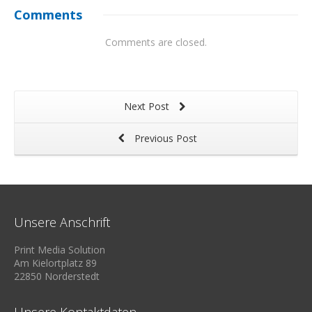
Comments
Comments are closed.
Next Post
Previous Post
Unsere Anschrift
Print Media Solution
Am Kielortplatz 89
22850 Norderstedt