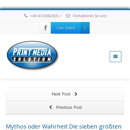
+49 40 30982928
/
Kontaktieren Sie uns!
Cart:
0,00
€
Next Post
Previous Post
Mythos oder Wahrheit Die sieben größten