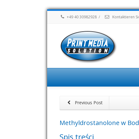
+49 40 30982928
/
Kontaktieren Si
Previous Post
Methyldrostanolone w Body
Spis treści