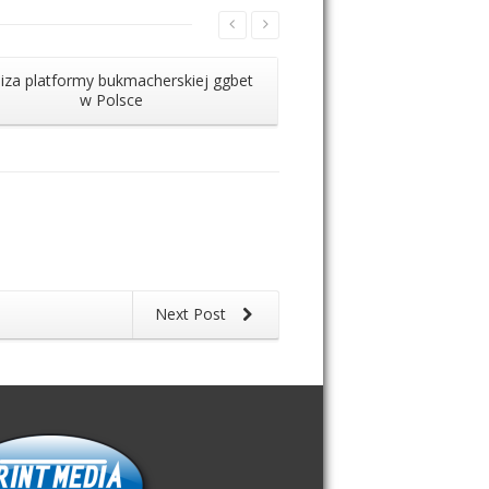
liza platformy bukmacherskiej ggbet
KokoBet live
w Polsce
van R
Next Post