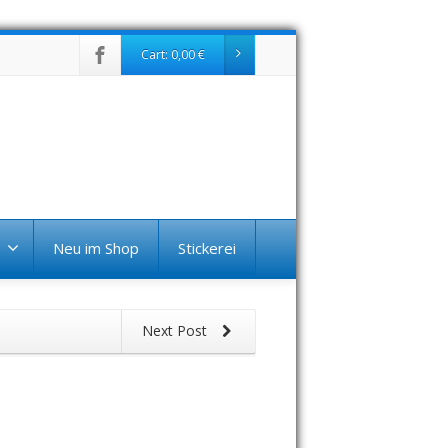
Cart:
0,00
€
Neu im Shop
Stickerei
Next Post