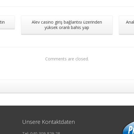
tin
Alev casino giriş bağlantısı üzerinden
Ana
yüksek oranlı bahis yap
Comments are closed.
Unsere Kontaktdaten
Tel: 040 309 829 28