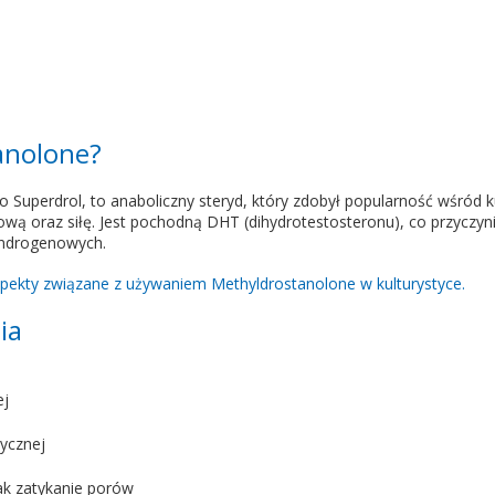
anolone?
o Superdrol, to anaboliczny steryd, który zdobył popularność wśród 
ą oraz siłę. Jest pochodną DHT (dihydrotestosteronu), co przyczynia
androgenowych.
ekty związane z używaniem Methyldrostanolone w kulturystyce.
ia
ej
ycznej
jak zatykanie porów