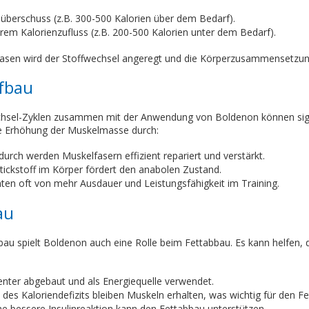
überschuss (z.B. 300-500 Kalorien über dem Bedarf).
rem Kalorienzufluss (z.B. 200-500 Kalorien unter dem Bedarf).
sen wird der Stoffwechsel angeregt und die Körperzusammensetzung 
fbau
chsel-Zyklen zusammen mit der Anwendung von Boldenon können sign
die Erhöhung der Muskelmasse durch:
urch werden Muskelfasern effizient repariert und verstärkt.
Stickstoff im Körper fördert den anabolen Zustand.
hten oft von mehr Ausdauer und Leistungsfähigkeit im Training.
au
au spielt Boldenon auch eine Rolle beim Fettabbau. Es kann helfen, 
zienter abgebaut und als Energiequelle verwendet.
s Kaloriendefizits bleiben Muskeln erhalten, was wichtig für den Fet
Eine bessere Insulinreaktion kann den Fettabbau unterstützen.