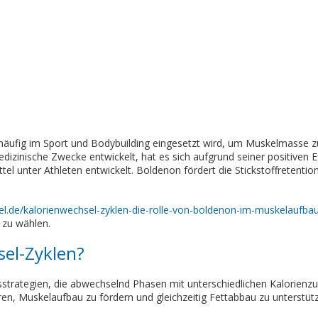
 häufig im Sport und Bodybuilding eingesetzt wird, um Muskelmasse z
medizinische Zwecke entwickelt, hat es sich aufgrund seiner positiven
el unter Athleten entwickelt. Boldenon fördert die Stickstoffretentio
iel.de/kalorienwechsel-zyklen-die-rolle-von-boldenon-im-muskelaufba
 zu wählen.
sel-Zyklen?
strategien, die abwechselnd Phasen mit unterschiedlichen Kalorienzuf
en, Muskelaufbau zu fördern und gleichzeitig Fettabbau zu unterstütz