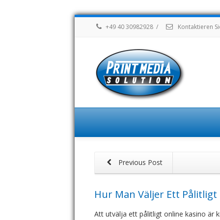
+49 40 30982928
/
Kontaktieren Si
Previous Post
Hur Man Väljer Ett Pålitlig
Att utvälja ett pålitligt online kasino 