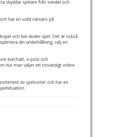
etta skyddar spelare från svindel och
och har en solid närvaro på
rdsspel och live dealer-spel. Det är också
ptimera din underhållning, välj en
ive livechatt, e-post och
m hur man väljer ett trovärdigt online
t sortiment av spelsorter och har en
pelsituation.