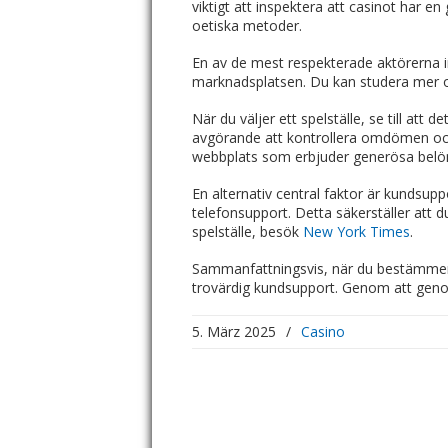
viktigt att inspektera att casinot har en
oetiska metoder.
En av de mest respekterade aktörerna i
marknadsplatsen. Du kan studera mer 
När du väljer ett spelställe, se till att
avgörande att kontrollera omdömen och p
webbplats som erbjuder generösa belön
En alternativ central faktor är kundsupp
telefonsupport. Detta säkerställer att 
spelställe, besök
New York Times
.
Sammanfattningsvis, när du bestämmer ett
trovärdig kundsupport. Genom att genom
5. März 2025
/
Casino