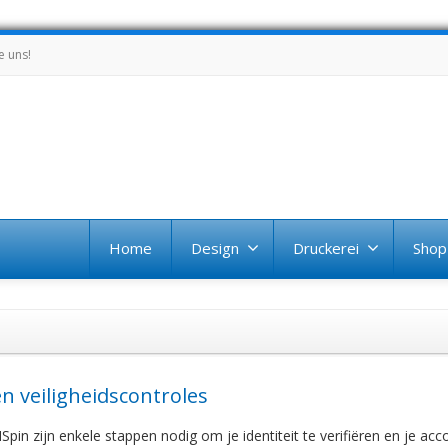
e uns!
Home
Design
Druckerei
Shop
n veiligheidscontroles
Spin zijn enkele stappen nodig om je identiteit te verifiëren en je ac