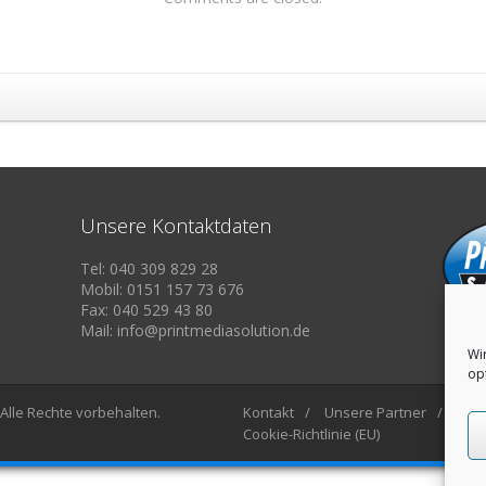
Unsere Kontaktdaten
Tel: 040 309 829 28
Mobil: 0151 157 73 676
Fax: 040 529 43 80
Mail: info@printmediasolution.de
Wi
op
 Alle Rechte vorbehalten.
Kontakt
/
Unsere Partner
/
Imp
Cookie-Richtlinie (EU)