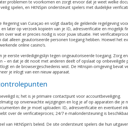
 later problemen te voorkomen en zorgt ervoor dat je weet welke do
 veilig spelen, en HitNSpin ondersteunt spelers met duidelijke verific
e Regering van Curaçao en volgt daarbij de geldende regelgeving voor
ie en later op verzoek kopieën van je ID, adresverificatie en mogelijk
n over wat er precies nodig is voor jouw situatie. Het verificatieproc
 dat alleen geautoriseerde personen toegang hebben. Hoewel het even
werkende online casino’s.
n je eerste verdedigingslijn tegen ongeautoriseerde toegang. Zorg er
en – en dat je dit nooit met anderen deelt of opslaat op onbeveiligde 
uitlogt en de browsergeschiedenis wist. De Hitnspin-omgeving bevat ver
neer je inlogt van een nieuw apparaat.
econtrolepunten
eveiligd is; het is je primaire contactpunt voor accountbeveiliging.
matig op onverwachte wijzigingen en log je af op apparaten die je n
ocumenten die je moet uploaden: ID, adresverificatie en eventueel ink
hebt over de verificatieproces; 24/7 e-mailondersteuning is beschikbaa
el van HitNSpin’s beleid. De site ondersteunt spelers die hun uitgave