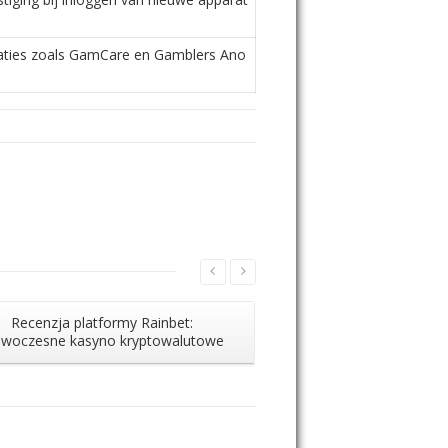
aties zoals GamCare en Gamblers Ano
Recenzja platformy Rainbet:
Stéroïdes e
woczesne kasyno kryptowalutowe