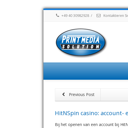
+49 40 30982928
/
Kontaktieren Si
Previous Post
HitNSpin casino: account- e
Bij het openen van een account bij HitN