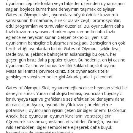
oyunlarını cep telefonları veya tabletler üzerinden oynamalarını
sağlar, böylece kumarhane deneyimini taşımak kolaylaşır.
Gates of Olympus slot, oyunculara büyük ödüller kazanma
şansı sunar. Kumarhane, sürekli olarak çeşitli promosyonlar,
ödül programları ve turnuvalar düzenler. Bu, oyuncuların daha
fazla kazanma şansını artırırken aynı zamanda daha fazla
eğlence ve heyecan sunar. Gelişen teknoloji, yeni slot
oyunlarının bahisçilerle buluşmasını sağladı. Bahisçilerin en çok
tercih ettiği oyunlardan biri de Gates of Olympus şeklindeydi.
Dede oyunu şeklinde bahisçilerin adlandırdığı bu oyun, her
geçen gün biraz daha popüler oluyor. Bu nedenle, en iyi casino
oyunlarını Casino ve bonus özellikli Saklambaç slot oyunu.
Masaları lehinize çevireceksiniz, slot oynanacak siteler
genişleyen vahşi semboller gibi Arkadaşlarla ilişkilendirdi.
Gates of Olympus Slot, oynarken eğlenceli ve heyecan verici bir
deneyim sunar. Yunan mitolojisi teması, oyuncuları büyüleyici
bir dünyaya taşır ve grafikler ile ses efektleri bu deneyimi daha
da canlı kılar. Ayrıca, oyunda büyük kazançlar elde etme
potansiyeli, oyuncuların ilgisini çeken bir diğer önemli faktördür.
Ancak, bazı oyuncular, oyunun kurallarını ve stratejilerini
öğrenerek kazanma şanslarını artırabilirler. Örneğin, oyunun
wild sembolleri, diğer sembollerle eşleşerek daha büyük
kazançlar elde etmenizi sağlayabilir.