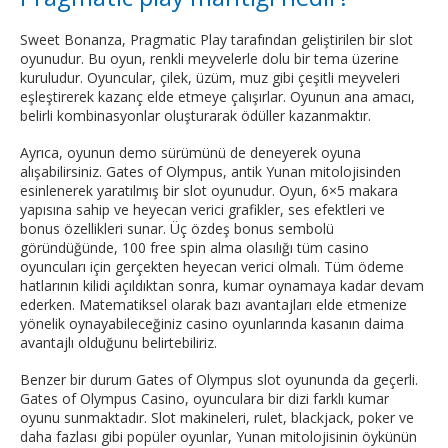
Sweet Bonanza, Pragmatic Play tarafından geliştirilen bir slot
oyunudur. Bu oyun, renkli meyvelerle dolu bir tema üzerine
kuruludur. Oyuncular, çilek, üzüm, muz gibi çeşitli meyveleri
eşleştirerek kazanç elde etmeye çalışırlar. Oyunun ana amacı,
belirli kombinasyonlar oluşturarak ödüller kazanmaktır.
Ayrıca, oyunun demo sürümünü de deneyerek oyuna
alışabilirsiniz. Gates of Olympus, antik Yunan mitolojisinden
esinlenerek yaratılmış bir slot oyunudur. Oyun, 6×5 makara
yapısına sahip ve heyecan verici grafikler, ses efektleri ve
bonus özellikleri sunar. Üç özdeş bonus sembolü
göründüğünde, 100 free spin alma olasılığı tüm casino
oyuncuları için gerçekten heyecan verici olmalı. Tüm ödeme
hatlarının kilidi açıldıktan sonra, kumar oynamaya kadar devam
ederken. Matematiksel olarak bazı avantajları elde etmenize
yönelik oynayabileceğiniz casino oyunlarında kasanın daima
avantajlı olduğunu belirtebiliriz.
Benzer bir durum Gates of Olympus slot oyununda da geçerli.
Gates of Olympus Casino, oyunculara bir dizi farklı kumar
oyunu sunmaktadır. Slot makineleri, rulet, blackjack, poker ve
daha fazlası gibi popüler oyunlar, Yunan mitolojisinin öykünün