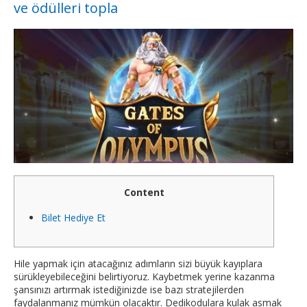
ve ödülleri topla
Content
Bilet Hediye Et
Hile yapmak için atacağınız adımların sizi büyük kayıplara
sürükleyebileceğini belirtiyoruz. Kaybetmek yerine kazanma
şansınızı artırmak istediğinizde ise bazı stratejilerden
faydalanmanız mümkün olacaktır. Dedikodulara kulak asmak