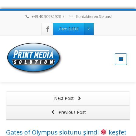
+49 40 30982928
/
Kontaktieren Sie uns!
Cart:
0,00
€
Next Post
Previous Post
Gates of Olympus slotunu şimdi
keşfet