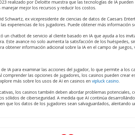
2023 realizado por Deloitte muestra que las tecnologías de IA pueden 
 manejar mejor los recursos y reducir los costos.
id Schwartz, ex vicepresidente de ciencias de datos de Caesars Ente
ar las experiencias de los jugadores. Puede obtener más información 
ó un chatbot de servicio al cliente basado en IA que ayuda a los invi
era. Este avance no solo aumenta la satisfacción de los huéspedes, s
ara obtener información adicional sobre la IA en el campo de juegos, 
 IA para examinar las acciones del jugador, lo que permite a los ca
Al comprender las opciones de jugadores, los casinos pueden crear e
Explore más sobre los usos de AI en casinos en
vipluck casino
.
ificativas, los casinos también deben abordar problemas potenciales,
os sólidos de ciberseguridad. A medida que AI continúa desarrollándo
icen que los datos de los jugadores sean salvaguardados, alentando 