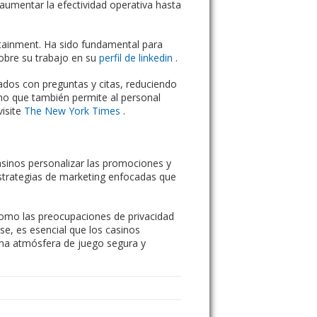
aumentar la efectividad operativa hasta
rtainment. Ha sido fundamental para
sobre su trabajo en su
perfil de linkedin
.
tados con preguntas y citas, reduciendo
ino que también permite al personal
visite
The New York Times
.
sinos personalizar las promociones y
strategias de marketing enfocadas que
 como las preocupaciones de privacidad
se, es esencial que los casinos
una atmósfera de juego segura y