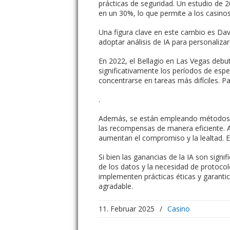
prácticas de seguridad. Un estudio de 
en un 30%, lo que permite a los casinos
Una figura clave en este cambio es Dav
adoptar análisis de IA para personaliz
En 2022, el Bellagio en Las Vegas debut
significativamente los períodos de esp
concentrarse en tareas más difíciles. P
.
Además, se están empleando métodos de
las recompensas de manera eficiente. 
aumentan el compromiso y la lealtad. 
Si bien las ganancias de la IA son sign
de los datos y la necesidad de protocol
implementen prácticas éticas y garant
agradable.
11. Februar 2025
/
Casino