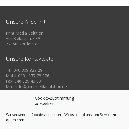
Unsere Anschrift
Print Media Solution
Am Kielortplatz 89
22850 Norderstedt
Unsere Kontaktdaten
Tel: 040 309 829 28
Mobil: 0151 157 73 676
Fax: 040 529 43 80
Mail: info@printmediasolution.de
Cookie-Zustimmung
verwalten
Wir verwenden Cookies, um unsere Website und unseren Service zu
optimieren.