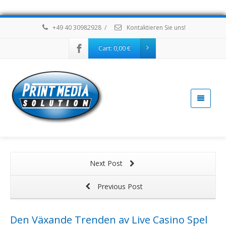
+49 40 30982928
/
Kontaktieren Sie uns!
Cart:
0,00
€
Next Post
Previous Post
Den Växande Trenden av Live Casino Spel