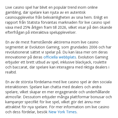
Live casino spel har blivit en populär trend inom online
gambling, där spelare kan njuta av en autentisk
casinoupplevelse från bekvämligheten av sina hem. Enligt en
rapport från Statista förväntas marknaden för live casino spel
växa med 25% årligen fram till 2026, vilket visar på den ökande
efterfrågan på interaktiva spelupplevelser.
En av de mest framstående aktörerna inom live casino
segmentet är Evolution Gaming, som grundades 2006 och har
revolutionerat sättet vi spelar på. Du kan läsa mer om deras
innovationer på deras
officiella webbplats
. Evolution Gaming
erbjuder ett brett utbud av spel, inklusive blackjack, roulette
och baccarat, där spelare kan interagera med riktiga dealers i
realtid.
En av de största fördelarna med live casino spel är den sociala
interaktionen. Spelare kan chatta med dealers och andra
spelare, vilket skapar en mer engagerande och underhållande
atmosfär. Dessutom erbjuder många plattformar bonusar och
kampanjer specifikt för live spel, vilket gör det ännu mer
attraktivt för nya spelare. För mer information om live casino
och dess fördelar, besök
New York Times
.