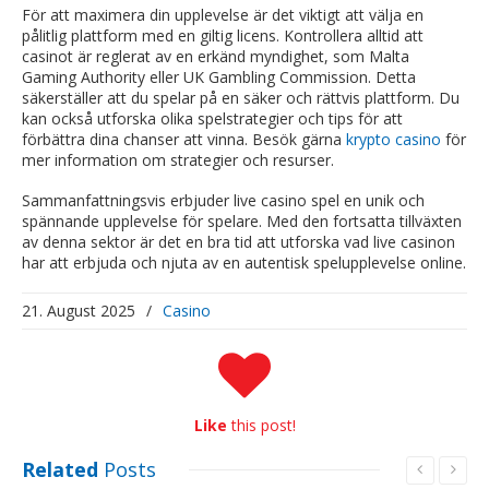
För att maximera din upplevelse är det viktigt att välja en
pålitlig plattform med en giltig licens. Kontrollera alltid att
casinot är reglerat av en erkänd myndighet, som Malta
Gaming Authority eller UK Gambling Commission. Detta
säkerställer att du spelar på en säker och rättvis plattform. Du
kan också utforska olika spelstrategier och tips för att
förbättra dina chanser att vinna. Besök gärna
krypto casino
för
mer information om strategier och resurser.
Sammanfattningsvis erbjuder live casino spel en unik och
spännande upplevelse för spelare. Med den fortsatta tillväxten
av denna sektor är det en bra tid att utforska vad live casinon
har att erbjuda och njuta av en autentisk spelupplevelse online.
21. August 2025
/
Casino
Like
this post!
Related
Posts