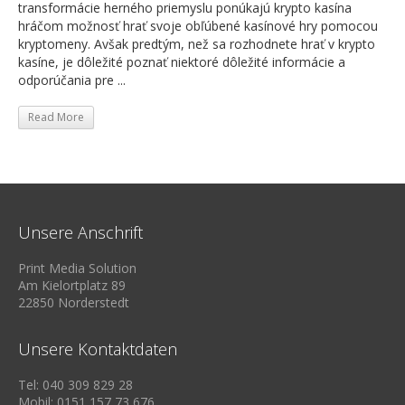
transformácie herného priemyslu ponúkajú krypto kasína
hráčom možnosť hrať svoje obľúbené kasínové hry pomocou
kryptomeny. Avšak predtým, než sa rozhodnete hrať v krypto
kasíne, je dôležité poznať niektoré dôležité informácie a
odporúčania pre ...
Read More
Unsere Anschrift
Print Media Solution
Am Kielortplatz 89
22850 Norderstedt
Unsere Kontaktdaten
Tel: 040 309 829 28
Mobil: 0151 157 73 676