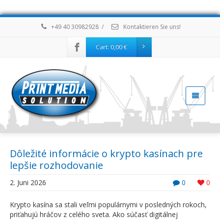
+49 40 30982928
/
Kontaktieren Sie uns!
Cart:
0,00
€
Dôležité informácie o krypto kasínach pre
lepšie rozhodovanie
2. Juni 2026
0
0
Krypto kasína sa stali veľmi populárnymi v posledných rokoch,
priťahujú hráčov z celého sveta. Ako súčasť digitálnej