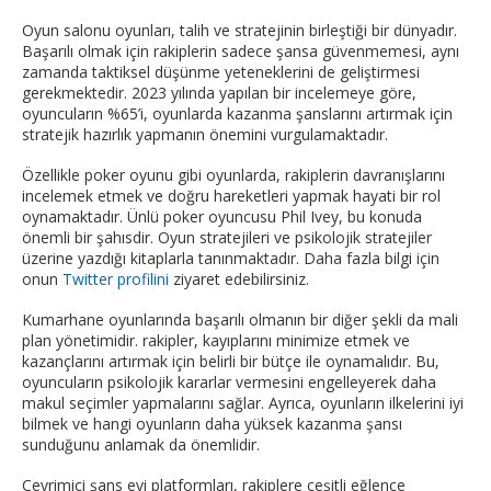
Oyun salonu oyunları, talih ve stratejinin birleştiği bir dünyadır.
Başarılı olmak için rakiplerin sadece şansa güvenmemesi, aynı
zamanda taktiksel düşünme yeteneklerini de geliştirmesi
gerekmektedir. 2023 yılında yapılan bir incelemeye göre,
oyuncuların %65’i, oyunlarda kazanma şanslarını artırmak için
stratejik hazırlık yapmanın önemini vurgulamaktadır.
Özellikle poker oyunu gibi oyunlarda, rakiplerin davranışlarını
incelemek etmek ve doğru hareketleri yapmak hayati bir rol
oynamaktadır. Ünlü poker oyuncusu Phil Ivey, bu konuda
önemli bir şahısdir. Oyun stratejileri ve psikolojik stratejiler
üzerine yazdığı kitaplarla tanınmaktadır. Daha fazla bilgi için
onun
Twitter profilini
ziyaret edebilirsiniz.
Kumarhane oyunlarında başarılı olmanın bir diğer şekli da mali
plan yönetimidir. rakipler, kayıplarını minimize etmek ve
kazançlarını artırmak için belirli bir bütçe ile oynamalıdır. Bu,
oyuncuların psikolojik kararlar vermesini engelleyerek daha
makul seçimler yapmalarını sağlar. Ayrıca, oyunların ilkelerini iyi
bilmek ve hangi oyunların daha yüksek kazanma şansı
sunduğunu anlamak da önemlidir.
Çevrimiçi şans evi platformları, rakiplere çeşitli eğlence