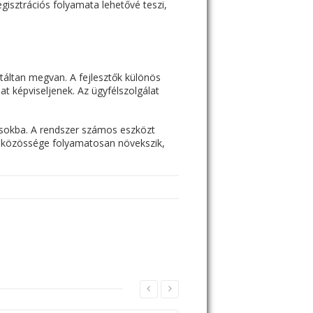
gisztrációs folyamata lehetővé teszi,
táltan megvan. A fejlesztők különös
at képviseljenek. Az ügyfélszolgálat
dásokba. A rendszer számos eszközt
bet közössége folyamatosan növekszik,