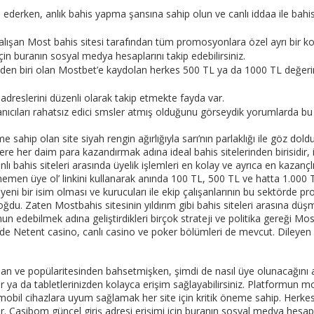
derken, anlık bahis yapma şansına sahip olun ve canlı iddaa ile bahis
ı çalışan Most bahis sitesi tarafından tüm promosyonlara özel ayrı bir kod
çin buranın sosyal medya hesaplarını takip edebilirsiniz.
inden biri olan Mostbet’e kaydolan herkes 500 TL ya da 1000 TL değeri
dreslerini düzenli olarak takip etmekte fayda var.
anıcıları rahatsız edici smsler atmış olduğunu görseydik yorumlarda bu 
 sahip olan site siyah rengin ağırlığıyla sarı’nın parlaklığı ile göz d
lere her daim para kazandırmak adına ideal bahis sitelerinden birisidir,
nlı bahis siteleri arasında üyelik işlemleri en kolay ve ayrıca en kazançl
 ‘hemen üye ol’ linkini kullanarak anında 100 TL, 500 TL ve hatta 1.000
yeni bir isim olması ve kurucuları ile ekip çalışanlarının bu sektörde pr
ğdu. Zaten Mostbahis sitesinin yıldırım gibi bahis siteleri arasına düş
nun edebilmek adına geliştirdikleri birçok strateji ve politika gereği Mo
nde Netent casino, canlı casino ve poker bölümleri de mevcut. Dileyen b
n ve popülaritesinden bahsetmişken, şimdi de nasıl üye olunacağını 
yar ya da tabletlerinizden kolayca erişim sağlayabilirsiniz. Platformun m
obil cihazlara uyum sağlamak her site için kritik öneme sahip. Herkesin
r. Casibom güncel giriş adresi erişimi için buranın sosyal medya hesaplar