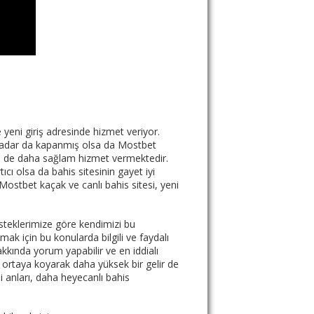
 yeni giriş adresinde hizmet veriyor.
 kadar da kapanmış olsa da Mostbet
 ile de daha sağlam hizmet vermektedir.
cı olsa da bahis sitesinin gayet iyi
Mostbet kaçak ve canlı bahis sitesi, yeni
 isteklerimize göre kendimizi bu
mak için bu konularda bilgili ve faydalı
akkında yorum yapabilir ve en iddialı
 ortaya koyarak daha yüksek bir gelir de
i anları, daha heyecanlı bahis