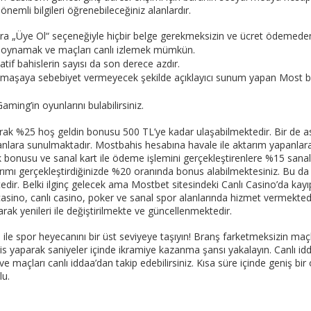
nemli bilgileri öğrenebileceğiniz alanlardır.
ra „Üye Ol“ seçeneğiyle hiçbir belge gerekmeksizin ve ücret ödemeden k
is oynamak ve maçları canlı izlemek mümkün.
tif bahislerin sayısı da son derece azdır.
armaşaya sebebiyet vermeyecek şekilde açıklayıcı sunum yapan Most bahi
aming’in oyunlarını bulabilirsiniz.
larak %25 hoş geldin bonusu 500 TL’ye kadar ulaşabilmektedir. Bir de 
apanlara sunulmaktadır. Mostbahis hesabına havale ile aktarım yapanla
onusu ve sanal kart ile ödeme işlemini gerçekleştirenlere %15 sana
tırımı gerçekleştirdiğinizde %20 oranında bonus alabilmektesiniz. Bu
r. Belki ilginç gelecek ama Mostbet sitesindeki Canlı Casino’da kayı
, casino, canlı casino, poker ve sanal spor alanlarında hizmet vermekte
ak yenileri ile değiştirilmekte ve güncellenmektedir.
liği ile spor heyecanını bir üst seviyeye taşıyın! Branş farketmeksizin 
his yaparak saniyeler içinde ikramiye kazanma şansı yakalayın. Canlı id
e maçları canlı iddaa’dan takip edebilirsiniz. Kısa süre içinde geniş bi
lu.