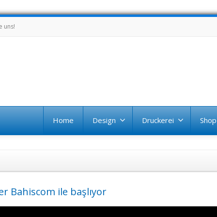
e uns!
Home
Design
Druckerei
Shop
er Bahiscom ile başlıyor