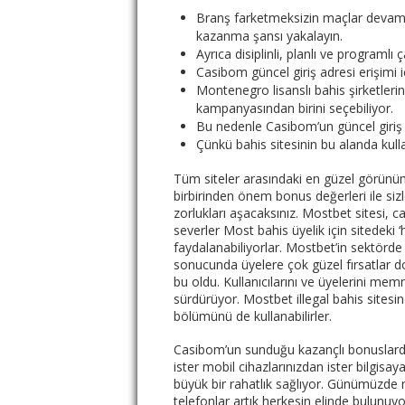
Branş farketmeksizin maçlar devam e
kazanma şansı yakalayın.
Ayrıca disiplinli, planlı ve programl
Casibom güncel giriş adresi erişimi i
Montenegro lisanslı bahis şirketler
kampanyasından birini seçebiliyor.
Bu nedenle Casibom’un güncel giriş a
Çünkü bahis sitesinin bu alanda kull
Tüm siteler arasındaki en güzel görünüme
birbirinden önem bonus değerleri ile siz
zorlukları aşacaksınız. Mostbet sitesi, ca
severler Most bahis üyelik için sitedeki
faydalanabiliyorlar. Mostbet’in sektörde 
sonucunda üyelere çok güzel fırsatlar do
bu oldu. Kullanıcılarını ve üyelerini mem
sürdürüyor. Mostbet illegal bahis sitesi
bölümünü de kullanabilirler.
Casibom’un sunduğu kazançlı bonuslarda
ister mobil cihazlarınızdan ister bilgisa
büyük bir rahatlık sağlıyor. Günümüzde m
telefonlar artık herkesin elinde bulunuyo