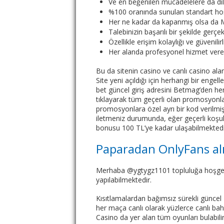
Ve en beğenilen mücadelelere da dile
%100 oranında sunulan standart hoş
Her ne kadar da kapanmış olsa da Mos
Talebinizin başarılı bir şekilde gerçe
Özellikle erişim kolaylığı ve güveni
Her alanda profesyonel hizmet veren M
Bu da sitenin casino ve canlı casino ala
Site yeni açıldığı için herhangi bir en
bet güncel giriş adresini Betmag’den he
tıklayarak tüm geçerli olan promosyonları
promosyonlara özel ayrı bir kod verilm
iletmeniz durumunda, eğer geçerli koşul
bonusu 100 TL’ye kadar ulaşabilmektedi
Paparadan OnlyFans alı
Merhaba @ygtygz1101 topluluğa hoşgeldi
yapılabilmektedir.
Kısıtlamalardan bağımsız sürekli güncel 
her maça canlı olarak yüzlerce canlı ba
Casino da yer alan tüm oyunları bulabilir