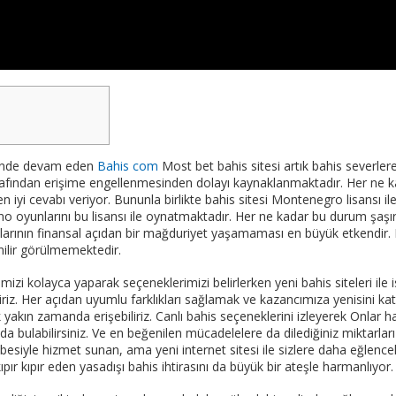
erinde devam eden
Bahis com
Most bet bahis sitesi artık bahis severlere
arafından erişime engellenmesinden dolayı kaynaklanmaktadır. Her ne
 en iyi cevabı veriyor. Bununla birlikte bahis sitesi Montenegro lisansı
no oyunlarını bu lisansı ile oynatmaktadır. Her ne kadar bu durum şaşırtı
ıcılarının finansal açıdan bir mağduriyet yaşamaması en büyük etkendir. 
nilir görülmemektedir.
imizi kolayca yaparak seçeneklerimizi belirlerken yeni bahis siteleri ile
liriz. Her açıdan uyumlu farklıkları sağlamak ve kazancımıza yenisini kat
k yakın zamanda erişebiliriz. Canlı bahis seçeneklerini izleyerek Onlar h
bulabilirsiniz. Ve en beğenilen mücadelelere da dilediğiniz miktarları
besiyle hizmet sunan, ama yeni internet sitesi ile sizlere daha eğlencel
ıpır kıpır eden yasadışı bahis ihtirasını da büyük bir ateşle harmanlıyor.