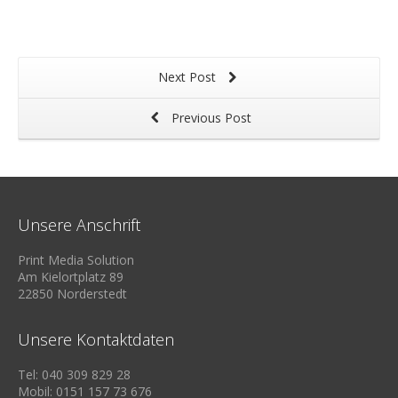
Next Post
Previous Post
Unsere Anschrift
Print Media Solution
Am Kielortplatz 89
22850 Norderstedt
Unsere Kontaktdaten
Tel: 040 309 829 28
Mobil: 0151 157 73 676