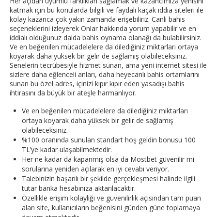
Her açıdan uyumlu farklıkları sağlamak ve kazancımıza yenisini
katmak için bu konularda bilgili ve faydalı kaçak iddia siteleri ile
kolay kazanca çok yakın zamanda erişebiliriz. Canlı bahis
seçeneklerini izleyerek Onlar hakkında yorum yapabilir ve en
iddialı olduğunuz dalda bahis oynama olanağı da bulabilirsiniz.
Ve en beğenilen mücadelelere da dilediğiniz miktarları ortaya
koyarak daha yüksek bir gelir de sağlamış olabileceksiniz.
Senelerin tecrübesiyle hizmet sunan, ama yeni internet sitesi ile
sizlere daha eğlenceli anları, daha heyecanlı bahis ortamlarını
sunan bu özel adres, içinizi kıpır kıpır eden yasadışı bahis
ihtirasını da büyük bir ateşle harmanlıyor.
Ve en beğenilen mücadelelere da dilediğiniz miktarları
ortaya koyarak daha yüksek bir gelir de sağlamış
olabileceksiniz.
%100 oranında sunulan standart hoş geldin bonusu 100
TL’ye kadar ulaşabilmektedir.
Her ne kadar da kapanmış olsa da Mostbet güvenilir mi
sorularına yeniden açılarak en iyi cevabı veriyor.
Talebinizin başarılı bir şekilde gerçekleşmesi halinde ilgili
tutar banka hesabınıza aktarılacaktır.
Özellikle erişim kolaylığı ve güvenilirlik açısından tam puan
alan site, kullanıcıların beğenisini günden güne toplamaya