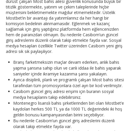
dürüst çalışan Most bahis ailesi güvenlik konusunda büyük bir
titizlik göstermekte, yatırım ve çekim taleplerinde hiçbir
müşterisini bekletmemekte mağdur etmemektedir. Üstelik
Mostbet’in bir avantajı da yatırımlarınız da her hangi bir
komisyon bedelinin alınmamasıdır. Eğlenmek ve kazanç
sağlamak için giriş yaptığınız platformda hem eğlencenizden
hem de paranızdan olmayın. Bu nedenle Casibom’un güncel
giriş adreslerini düzenli olarak takip etmekte fayda var. Sosyal
medya hesapları özellikle Twitter üzerinden Casibom yeni giriş
adresi sık sık paylaşılıyor.
Branş farketmeksizin maçlar devam ederken, anlık bahis
yapma şansına sahip olun ve canlı iddaa ile bahis yaparak
saniyeler içinde ikramiye kazanma şansı yakalayın.
Ayrıca disiplinli, planlı ve programlı çalışan Most bahis sitesi
tarafından tüm promosyonlara özel ayrı bir kod verilmiştir.
Casibom güncel giriş adresi erişimi için buranın sosyal
medya hesaplarını takip edebilirsiniz.
Montenegro lisanslı bahis şirketlerinden biri olan Mostbet’e
kaydolan herkes 500 TL ya da 1000 TL değerindeki iki hoş
geldin bonusu kampanyasından birini seçebiliyor.
Bu nedenle Casibom’un güncel giriş adreslerini düzenli
olarak takip etmekte fayda var.