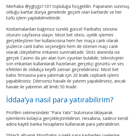
Merhaba @ygtygz1101 topluluğa hoşgeldin. Paparanın sunmuş
olduğu kartlar dünya genelinde geçerli olan kartlardır ve her
türlü işlem yapılabilmektedir.
Kısıtlamalardan bağımsız sürekli güncel Paribahis sitesine
oturum sayfasına ulaşın. Most bet sitesi, üyelik işlemini
gerçekleştiren her kullanıcısına hem her maça canlı olarak
yüzlerce canlı bahis seçeneğini hem de istenen maçı canlı
olarak izleyebilme imkanını sunmaktadır. Slots alanında ise
gerçek Casino da yer alan tüm oyunları bulabilir, teknolojinin
son imkanları kullanılarak hazırlanan gerçekçi görüntü ve ses
efektleri ile oldukça keyifli zaman geçirebilirsiniz. Most bet
bahis firmasına para yatırmak için 20 liralık cepbank işlemi
yapabilirsiniz. Dilerseniz havale ile yatırım yapabilirsiniz, ancak
havale ile yatırımın alt limiti 50 liradır.
İddaa’ya nasıl para yatırabilirim?
Profilim sekmesindeki "Para Yatır" butonuna tıklayarak
işlemlerini kolayca gerçekleştirebilirsin. Hesabına, sadece kendi
adına kayıtlı banka hesaplarını kullanarak para yatırabilirsin.
Sbtech altyapılı Mostbahis sürekli para kaybeden üyelerine