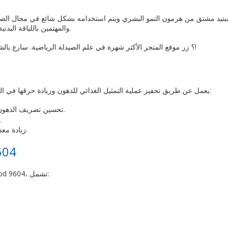
والمهتمين باللياقة البدنية، نظرًا لتأثيراته المحتملة على الدهون والوزن.
؟ زر موقع المتجر الأكثر شهرة في علم الصيدلة الرياضية. سارع بالشراء!
Aod 9604 يعمل عن طريق تحفيز عملية التمثيل الغذائي للدهون وزيادة حرقها في الجسم. يعتبر هذا الببتيد مسؤولًا عن:
تحسين تصريف الدهون المتراكمة في مناطق معينة من الجسم.
تعزيز مستويات الطاقة لد.
زيادة معدل الاستشفاء بعد التمرين وتخفيف التعب.
 Aod 9604
هناك العديد من الفوائد المحتملة لاستخدام Aod 9604، تشمل: