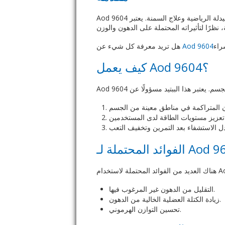
Aod 9604 هو ببتيد مشتق من هرمون النمو البشري ويتم استخدامه بشكل شائع في مجال الصيدلة الرياضية وعلاج السمنة. يعتبر Aod 9604 خيارًا مشهورًا بين الرياضيين
هل تريد معرفة كل شيء عن
Aod 9604
كيف يعمل Aod 9604؟
ى المستخدمين
الفوائد المحتملة لـ
التقليل من الدهون غير المرغوب فيها.
زيادة الكتلة العضلية الخالية من الدهون.
تحسين التوازن الهرموني.