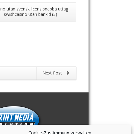
ino utan svensk licens snabba uttag
Bonos De Bie
swishcasino utan bankid (3)
Next Post
Cookie-Zustimmung verwalten