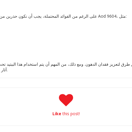
على الرغم من الفوائد المحتملة، يجب أن نكون حذرين من بعض الآثار الجانبية التي قد تصاحب استخدام Aod 9604، مثل:
آثار جانبية محتملة ولضمان تحقيق النتائج المرجوة.
Like
this post!