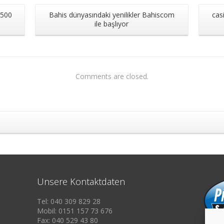
 500
Bahis dünyasındaki yenilikler Bahiscom
cas
ile başlıyor
Comments are closed.
Unsere Kontaktdaten
Tel: 040 309 829 28
Mobil: 0151 157 73 676
Fax: 040 529 43 80